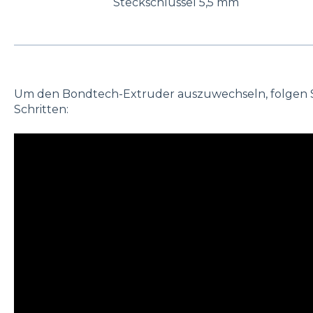
Steckschlüssel 5,5 mm
Um den Bondtech-Extruder auszuwechseln, folgen Si
Schritten: