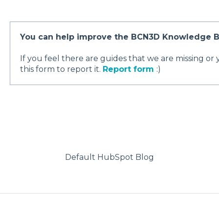
You can help improve the BCN3D Knowledge B
If you feel there are guides that we are missing or
this form to report it.
Report form
:)
Default HubSpot Blog