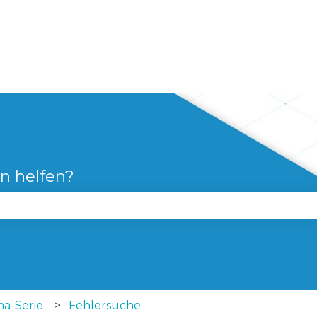
n
en helfen?
 Suchfeld leer ist.
ma-Serie
Fehlersuche