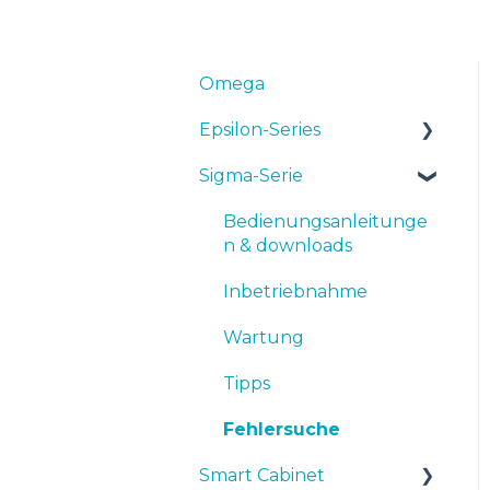
Omega
Epsilon-Series
Sigma-Serie
Bedienungsanleitunge
n & Downloads
Bedienungsanleitunge
Inbetriebnahme
n & downloads
Wartung
Inbetriebnahme
Tipps
Wartung
Fehlersuche
Tipps
Fehlersuche
Smart Cabinet