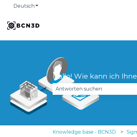
Deutsch
Untermenü für Übersetzungen anzeige
Hallo! Wie kann ich Ihn
Es gibt keine Vorschläge, da das
Knowledge base - BCN3D
Sig