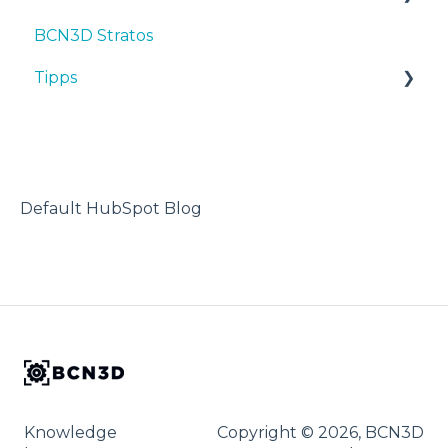
BCN3D Stratos
Wartung
First steps
Tipps
Tipps
Tipps
Maintenance
TPU
Fehlersuche
Troubleshooting
3D-Drucker
Default HubSpot Blog
Knowledge
Copyright © 2026, BCN3D