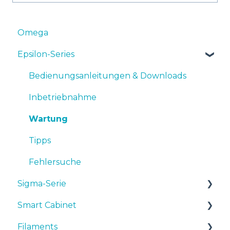
Omega
Epsilon-Series
Bedienungsanleitungen & Downloads
Inbetriebnahme
Wartung
Tipps
Fehlersuche
Sigma-Serie
Smart Cabinet
Bedienungsanleitungen & downloads
Filaments
Inbetriebnahme
Manuals & Downloads