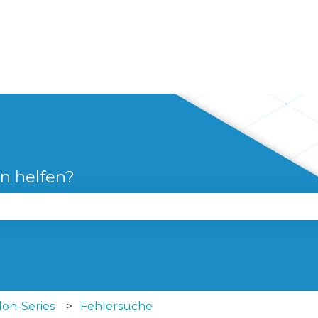
n
en helfen?
 Suchfeld leer ist.
lon-Series
Fehlersuche