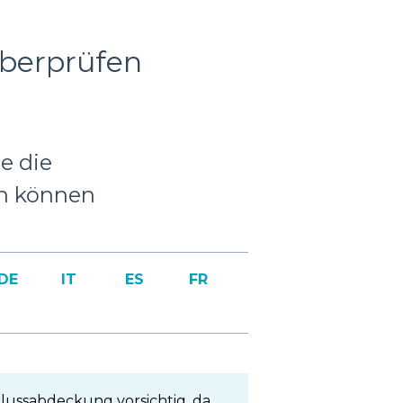
berprüfen
ie die
n können
DE
IT
ES
FR
lussabdeckung vorsichtig, da