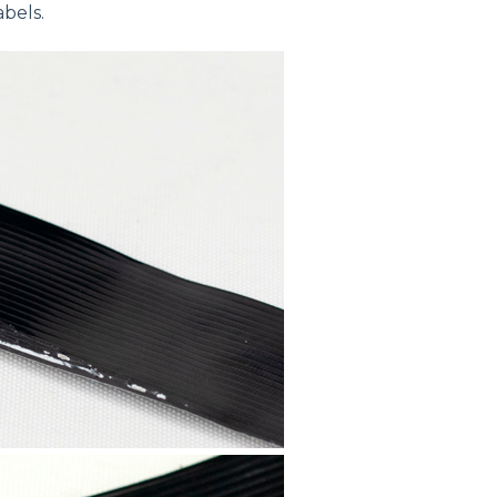
bels.