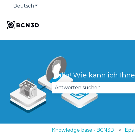
Deutsch
Untermenü für Übersetzungen anzeige
Hallo! Wie kann ich Ihn
Es gibt keine Vorschläge, da das
Knowledge base - BCN3D
Epsi