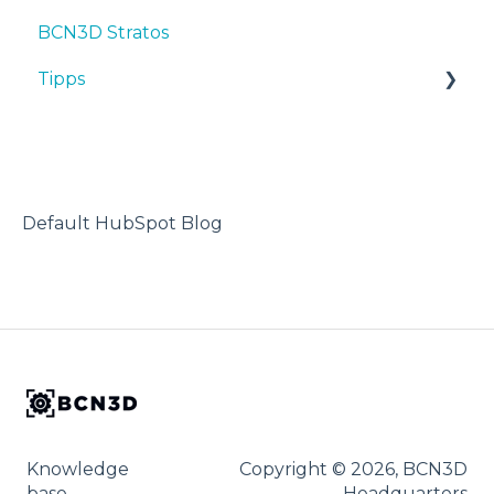
BCN3D Stratos
First steps
Tipps
Tipps
Maintenance
TPU
Troubleshooting
3D-Drucker
Default HubSpot Blog
Knowledge
Copyright © 2026, BCN3D
base
Headquarters