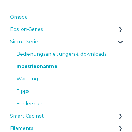
Omega
Epsilon-Series
Sigma-Serie
Bedienungsanleitungen & Downloads
Inbetriebnahme
Bedienungsanleitungen & downloads
Wartung
Inbetriebnahme
Tipps
Wartung
Fehlersuche
Tipps
Fehlersuche
Smart Cabinet
Filaments
Manuals & Downloads