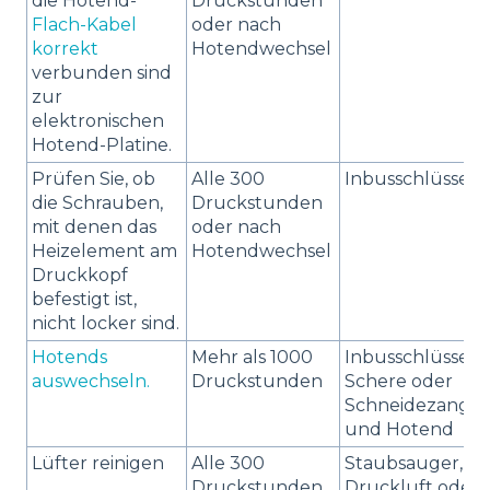
die Hotend-
Druckstunden
Flach-Kabel
oder nach
korrekt
Hotendwechsel
verbunden sind
zur
elektronischen
Hotend-Platine.
Prüfen Sie, ob
Alle 300
Inbusschlüssel
die Schrauben,
Druckstunden
mit denen das
oder nach
Heizelement am
Hotendwechsel
Druckkopf
befestigt ist,
nicht locker sind.
Hotends
Mehr als 1000
Inbusschlüssel,
auswechseln.
Druckstunden
Schere oder
Schneidezange
und Hotend
Lüfter reinigen
Alle 300
Staubsauger,
Druckstunden
Druckluft oder