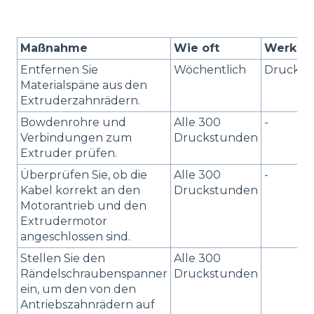
Maßnahme
Wie oft
Werkze
Entfernen Sie
Wöchentlich
Drucklu
Materialspäne aus den
Extruderzahnrädern.
Bowdenrohre und
Alle 300
-
Verbindungen zum
Druckstunden
Extruder prüfen.
Überprüfen Sie, ob die
Alle 300
-
Kabel korrekt an den
Druckstunden
Motorantrieb und den
Extrudermotor
angeschlossen sind.
Stellen Sie den
Alle 300
Rändelschraubenspanner
Druckstunden
ein, um den von den
Antriebszahnrädern auf