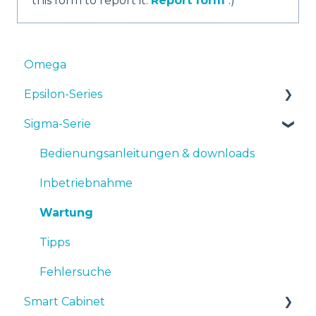
this form to report it.
Report form
:)
Omega
Epsilon-Series
Sigma-Serie
Bedienungsanleitungen & Downloads
Inbetriebnahme
Bedienungsanleitungen & downloads
Wartung
Inbetriebnahme
Tipps
Wartung
Fehlersuche
Tipps
Fehlersuche
Smart Cabinet