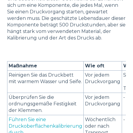
sich um eine Komponente, die jedes Mal, wenn
Sie einen Druckvorgang starten, gewartet
werden muss. Die geschätzte Lebensdauer dieser
Komponente beträgt 500 Druckstunden, aber sie
hängt stark vom verwendeten Material, der
Kalibrierung und der Art des Drucks ab.
Maßnahme
Wie oft
We
Reinigen Sie das Druckbett
Vor jedem
Spa
mit warmem Wasser und Seife.
Druckvorgang
Tuc
Überprüfen Sie die
Vor jedem
-
ordnungsgemäße Festigkeit
Druckvorgang
der Klemmen.
Führen Sie eine
Wöchentlich
-
Druckoberflächenkalibrierung
oder nach
durch.
Transport