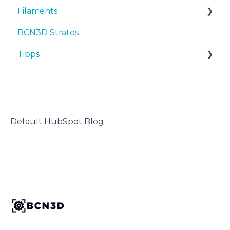
Filaments
Manuals & Downloads
BCN3D Stratos
First steps
Tipps
Tipps
Maintenance
TPU
Troubleshooting
3D-Drucker
Default HubSpot Blog