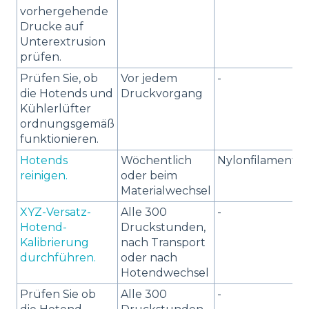
vorhergehende
Drucke auf
Unterextrusion
prüfen.
Prüfen Sie, ob
Vor jedem
-
die Hotends und
Druckvorgang
Kühlerlüfter
ordnungsgemäß
funktionieren.
Hotends
Wöchentlich
Nylonfilament
reinigen.
oder beim
Materialwechsel
XYZ-Versatz-
Alle 300
-
Hotend-
Druckstunden,
Kalibrierung
nach Transport
durchführen.
oder nach
Hotendwechsel
Prüfen Sie ob
Alle 300
-