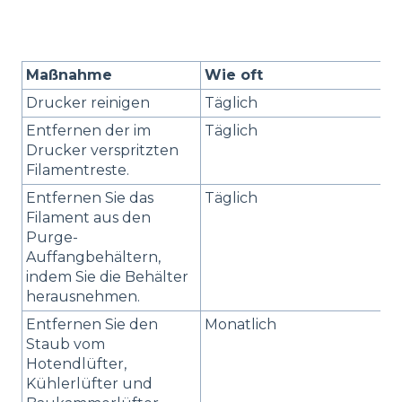
Maßnahme
Wie oft
Drucker reinigen
Täglich
Entfernen der im
Täglich
S
Drucker verspritzten
Filamentreste.
D
Entfernen Sie das
Täglich
-
Filament aus den
Purge-
Auffangbehältern,
indem Sie die Behälter
herausnehmen.
Entfernen Sie den
Monatlich
D
Staub vom
Hotendlüfter,
Kühlerlüfter und