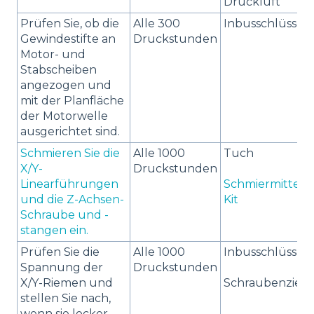
Druckluft
Prüfen Sie, ob die
Alle 300
Inbusschlüssel
Gewindestifte an
Druckstunden
Motor- und
Stabscheiben
angezogen und
mit der Planfläche
der Motorwelle
ausgerichtet sind.
Schmieren Sie die
Alle 1000
Tuch
X/Y-
Druckstunden
Linearführungen
Schmiermittel-
und die Z-Achsen-
Kit
Schraube und -
stangen ein.
Prüfen Sie die
Alle 1000
Inbusschlüssel
Spannung der
Druckstunden
X/Y-Riemen und
Schraubenzieh
stellen Sie nach,
wenn sie locker