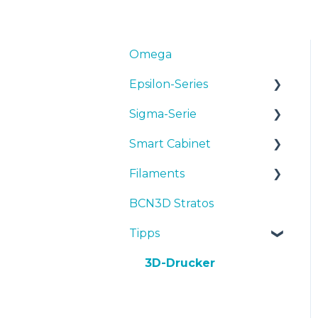
Omega
Epsilon-Series
Sigma-Serie
Bedienungsanleitunge
n & Downloads
Smart Cabinet
Bedienungsanleitunge
Inbetriebnahme
n & downloads
Filaments
Manuals & Downloads
Wartung
Inbetriebnahme
BCN3D Stratos
First steps
Tipps
Tipps
Wartung
Tipps
Maintenance
TPU
Fehlersuche
Tipps
Troubleshooting
3D-Drucker
Fehlersuche