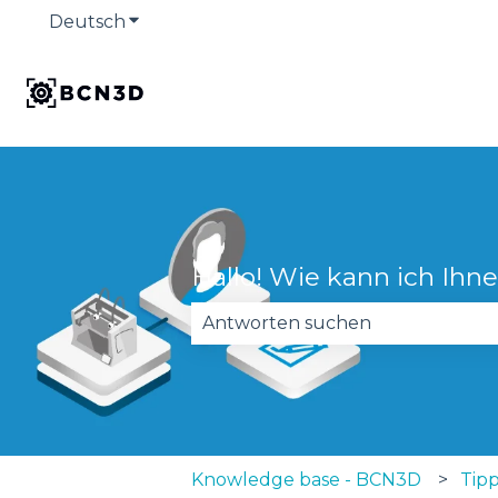
Deutsch
Untermenü für Übersetzungen anzeige
Hallo! Wie kann ich Ihn
Es gibt keine Vorschläge, da das
Knowledge base - BCN3D
Tip