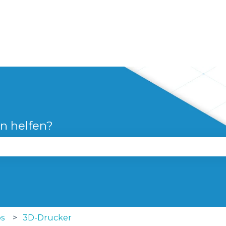
n
en helfen?
 Suchfeld leer ist.
ps
3D-Drucker