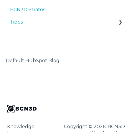
BCN3D Stratos
First steps
Tipps
Tipps
Maintenance
TPU
Troubleshooting
3D-Drucker
Default HubSpot Blog
Knowledge
Copyright © 2026, BCN3D