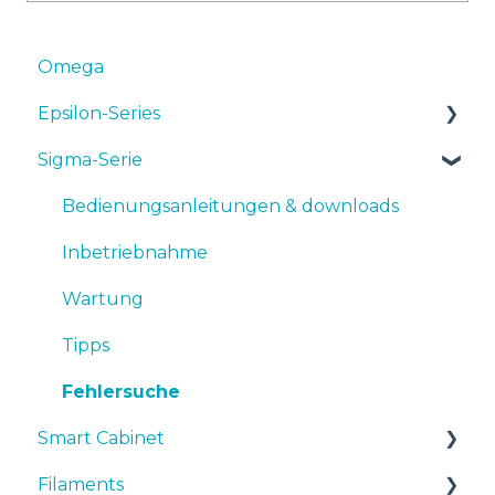
Omega
Epsilon-Series
Sigma-Serie
Bedienungsanleitungen & Downloads
Inbetriebnahme
Bedienungsanleitungen & downloads
Wartung
Inbetriebnahme
Tipps
Wartung
Fehlersuche
Tipps
Fehlersuche
Smart Cabinet
Filaments
Manuals & Downloads