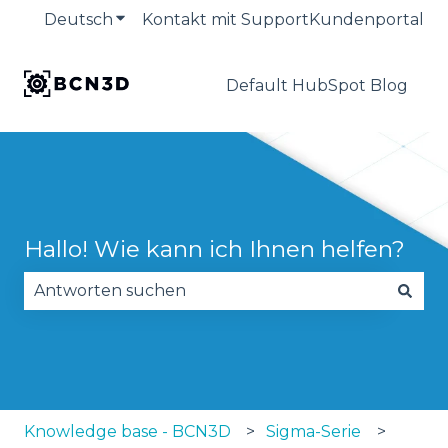
Deutsch
Untermenü für Übersetzungen anzeige
Kontakt mit Support
Kundenportal
Default HubSpot Blog
Hallo! Wie kann ich Ihnen helfen?
Es gibt keine Vorschläge, da das Suchfeld leer is
Knowledge base - BCN3D
Sigma-Serie