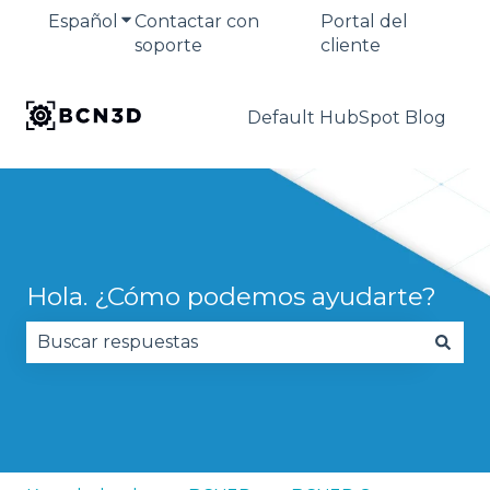
Español
Traducciones de Mostrar submenú de
Contactar con
Portal del
soporte
cliente
Default HubSpot Blog
Hola. ¿Cómo podemos ayudarte?
No hay sugerencias porque el campo de búsqued