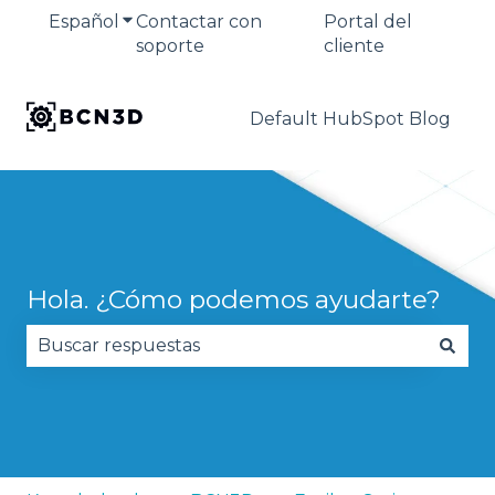
Español
Traducciones de Mostrar submenú de
Contactar con
Portal del
soporte
cliente
Default HubSpot Blog
Hola. ¿Cómo podemos ayudarte?
No hay sugerencias porque el campo de búsqued