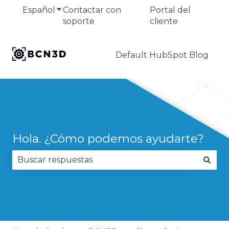
Español
Traducciones de Mostrar submenú de
Contactar con
Portal del
soporte
cliente
Default HubSpot Blog
Hola. ¿Cómo podemos ayudarte?
No hay sugerencias porque el campo de búsqued