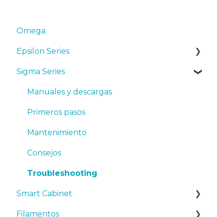
Omega
Epsilon Series
Sigma Series
Manuales y Descargas
Primeros pasos
Manuales y descargas
Mantenimiento
Primeros pasos
Consejos
Mantenimiento
Resolución de problemas
Consejos
Troubleshooting
Smart Cabinet
Filamentos
Manuales y Descargas