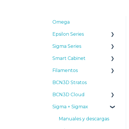
Omega
Epsilon Series
Sigma Series
Manuales y Descargas
Smart Cabinet
Primeros pasos
Manuales y descargas
Filamentos
Mantenimiento
Primeros pasos
Manuales y Descargas
BCN3D Stratos
Consejos
Mantenimiento
Primeros pasos
Consejos
BCN3D Cloud
Resolución de
Consejos
Mantenimiento
PLA
problemas
Sigma + Sigmax
Troubleshooting
Resolución de
Tough PLA
BCN3D Cloud Teams
problemas
TPU
Manuales y descargas