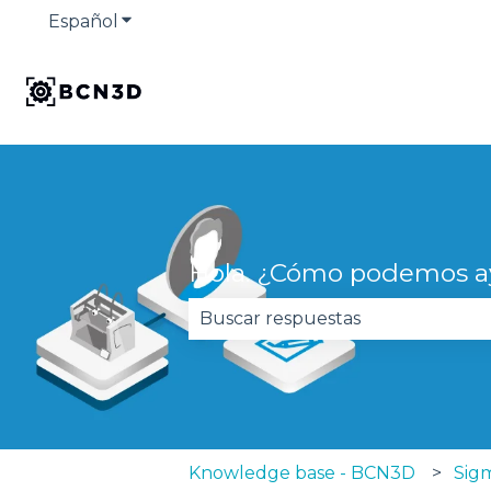
Español
Traducciones de Mostrar submenú de
Hola. ¿Cómo podemos a
No hay sugerencias porque el 
Knowledge base - BCN3D
Sig