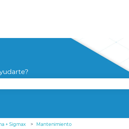
yudarte?
campo de búsqueda está vacío.
ma + Sigmax
Mantenimiento