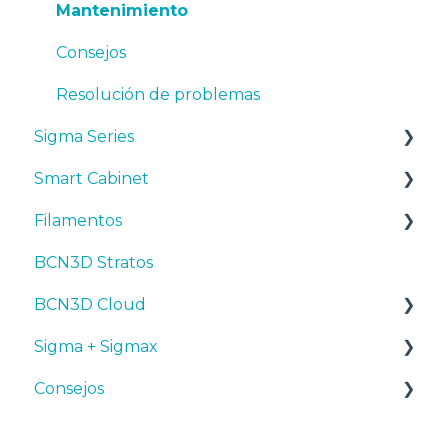
Mantenimiento
Consejos
Resolución de problemas
Sigma Series
Smart Cabinet
Manuales y descargas
Filamentos
Primeros pasos
Manuales y Descargas
BCN3D Stratos
Mantenimiento
Primeros pasos
Consejos
BCN3D Cloud
Consejos
Mantenimiento
PLA
Sigma + Sigmax
Troubleshooting
Resolución de problemas
Tough PLA
BCN3D Cloud Teams
Consejos
TPU
Manuales y descargas
PET-G
Primeros pasos
Diseño 3D