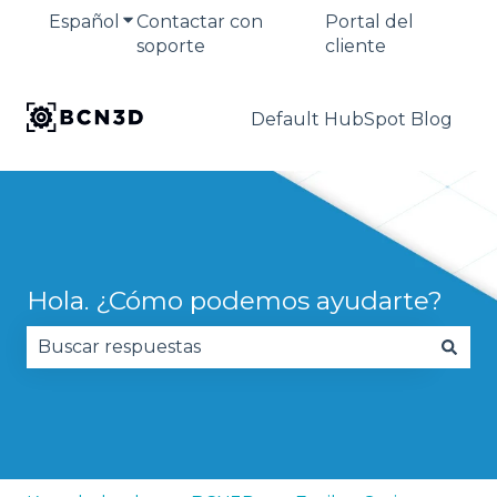
Español
Traducciones de Mostrar submenú de
Contactar con
Portal del
soporte
cliente
Default HubSpot Blog
Hola. ¿Cómo podemos ayudarte?
No hay sugerencias porque el campo de búsqued