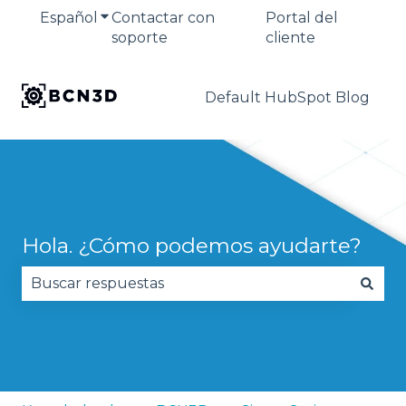
Español
Traducciones de Mostrar submenú de
Contactar con
Portal del
soporte
cliente
Default HubSpot Blog
Hola. ¿Cómo podemos ayudarte?
No hay sugerencias porque el campo de búsqued