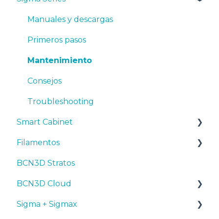
Primeros pasos
Manuales y descargas
Mantenimiento
Primeros pasos
Consejos
Mantenimiento
Resolución de problemas
Consejos
Troubleshooting
Smart Cabinet
Filamentos
Manuales y Descargas
BCN3D Stratos
Primeros pasos
Consejos
BCN3D Cloud
Mantenimiento
PLA
Sigma + Sigmax
Resolución de problemas
Tough PLA
BCN3D Cloud Teams