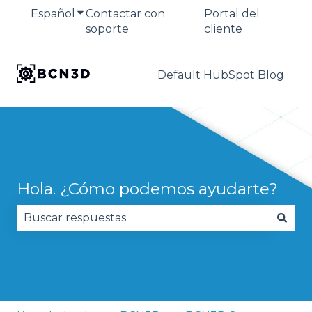
Español
Traducciones de Mostrar submenú de
Contactar con
Portal del
soporte
cliente
Default HubSpot Blog
Hola. ¿Cómo podemos ayudarte?
No hay sugerencias porque el campo de búsqued