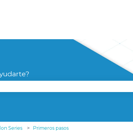
yudarte?
campo de búsqueda está vacío.
lon Series
Primeros pasos