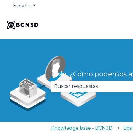
Español
Traducciones de Mostrar submenú de
Hola. ¿Cómo podemos a
No hay sugerencias porque el 
Knowledge base - BCN3D
Epsi