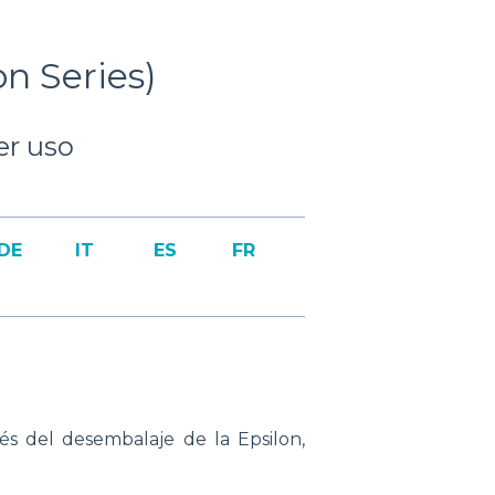
on Series)
er uso
DE
IT
ES
FR
és del desembalaje de la Epsilon,