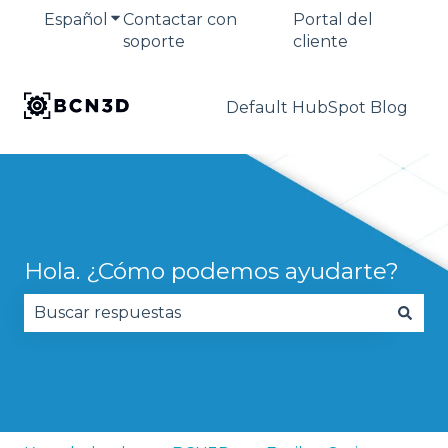
Español
Traducciones de Mostrar submenú de
Contactar con
Portal del
soporte
cliente
Default HubSpot Blog
Hola. ¿Cómo podemos ayudarte?
No hay sugerencias porque el campo de búsqued