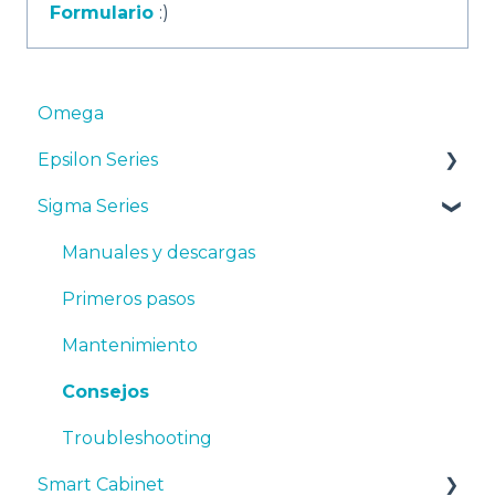
Formulario
:)
Omega
Epsilon Series
Sigma Series
Manuales y Descargas
Primeros pasos
Manuales y descargas
Mantenimiento
Primeros pasos
Consejos
Mantenimiento
Resolución de problemas
Consejos
Troubleshooting
Smart Cabinet