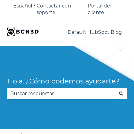
Español
Traducciones de Mostrar submenú de
Contactar con
Portal del
soporte
cliente
Default HubSpot Blog
Hola. ¿Cómo podemos ayudarte?
No hay sugerencias porque el campo de búsqued