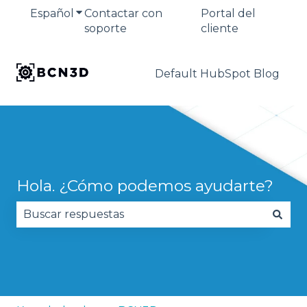
Español
Traducciones de Mostrar submenú de
Contactar con
Portal del
soporte
cliente
Default HubSpot Blog
Hola. ¿Cómo podemos ayudarte?
No hay sugerencias porque el campo de búsqued