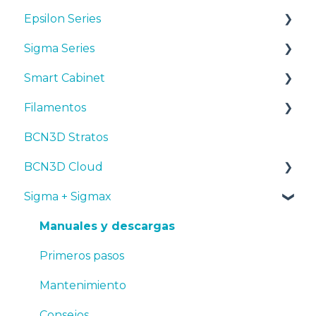
Epsilon Series
Sigma Series
Manuales y Descargas
Smart Cabinet
Primeros pasos
Manuales y descargas
Filamentos
Mantenimiento
Primeros pasos
Manuales y Descargas
BCN3D Stratos
Consejos
Mantenimiento
Primeros pasos
Consejos
BCN3D Cloud
Resolución de problemas
Consejos
Mantenimiento
PLA
Sigma + Sigmax
Troubleshooting
Resolución de problemas
Tough PLA
BCN3D Cloud Teams
TPU
Manuales y descargas
PET-G
Primeros pasos
BVOH
Mantenimiento
PVA
Consejos