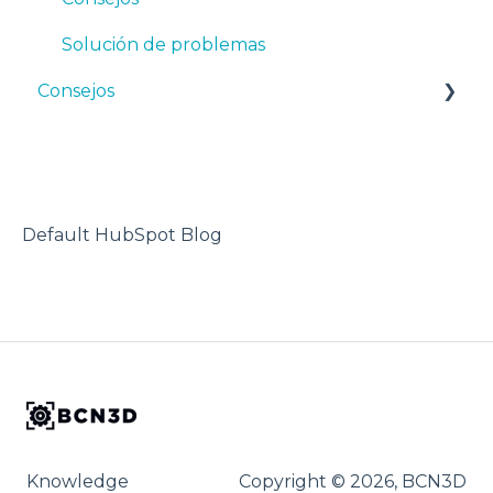
ABS
Solución de problemas
Consejos
PP
PA
Diseño 3D
PAHT CF15
impresora 3D
PP GF30
Default HubSpot Blog
PET CF15
Metal Pack
Knowledge
Copyright © 2026, BCN3D