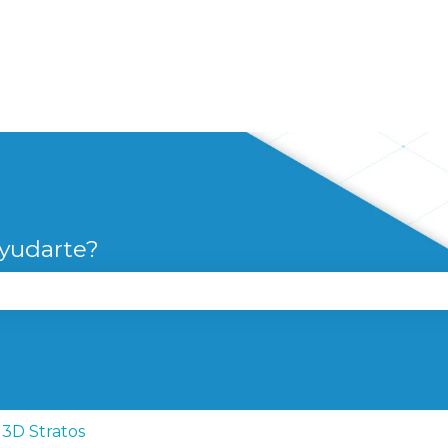
yudarte?
campo de búsqueda está vacío.
3D Stratos