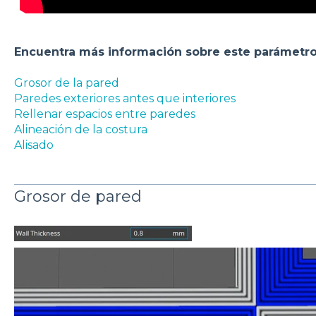
Encuentra más información sobre este parámetro
Grosor de la pared
Paredes exteriores antes que interiores
Rellenar espacios entre paredes
Alineación de la costura
Alisado
Grosor de pared