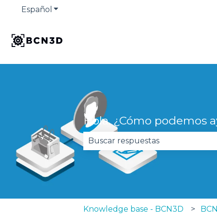
Español
Traducciones de Mostrar submenú de
Hola. ¿Cómo podemos a
No hay sugerencias porque el 
Knowledge base - BCN3D
BCN