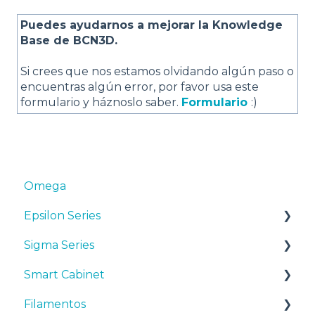
Puedes ayudarnos a mejorar la Knowledge
Base de BCN3D.
Si crees que nos estamos olvidando algún paso o
encuentras algún error, por favor usa este
formulario y háznoslo saber.
Formulario
:)
Omega
Epsilon Series
Sigma Series
Manuales y Descargas
Smart Cabinet
Primeros pasos
Manuales y descargas
Filamentos
Mantenimiento
Primeros pasos
Manuales y Descargas