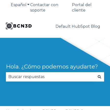
Español
Traducciones de Mostrar submenú de
Contactar con
Portal del
soporte
cliente
Default HubSpot Blog
Hola. ¿Cómo podemos ayudarte?
No hay sugerencias porque el campo de búsqued