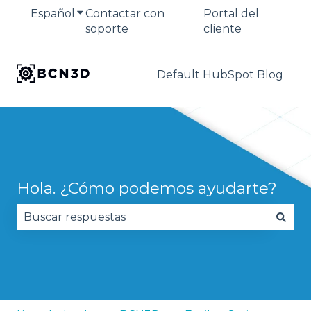
Español
Traducciones de Mostrar submenú de
Contactar con
Portal del
soporte
cliente
Default HubSpot Blog
Hola. ¿Cómo podemos ayudarte?
No hay sugerencias porque el campo de búsqued