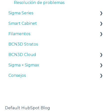
Resolución de problemas
Sigma Series
Smart Cabinet
Manuales y descargas
Filamentos
Primeros pasos
Manuales y Descargas
BCN3D Stratos
Mantenimiento
Primeros pasos
Consejos
BCN3D Cloud
Consejos
Mantenimiento
PLA
Sigma + Sigmax
Troubleshooting
Resolución de problemas
Tough PLA
BCN3D Cloud Teams
Consejos
TPU
Manuales y descargas
PET-G
Primeros pasos
Diseño 3D
BVOH
Mantenimiento
impresora 3D
PVA
Consejos
Default HubSpot Blog