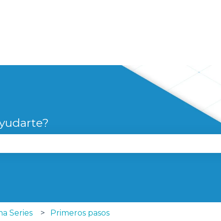
yudarte?
campo de búsqueda está vacío.
a Series
Primeros pasos