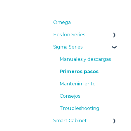
Omega
Epsilon Series
Sigma Series
Manuales y Descargas
Primeros pasos
Manuales y descargas
Mantenimiento
Primeros pasos
Consejos
Mantenimiento
Resolución de
Consejos
problemas
Troubleshooting
Smart Cabinet