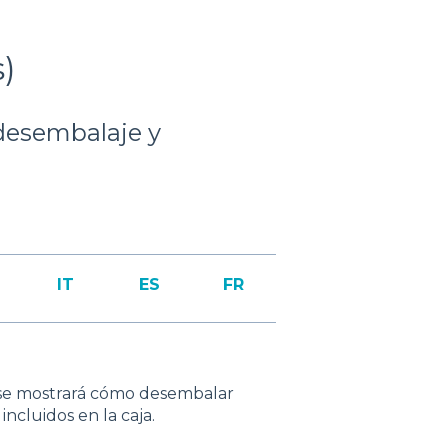
)
desembalaje y
IT
ES
FR
o se mostrará cómo desembalar
ncluidos en la caja.