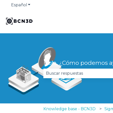
Español
Traducciones de Mostrar submenú de
Hola. ¿Cómo podemos a
No hay sugerencias porque el 
Knowledge base - BCN3D
Sigm