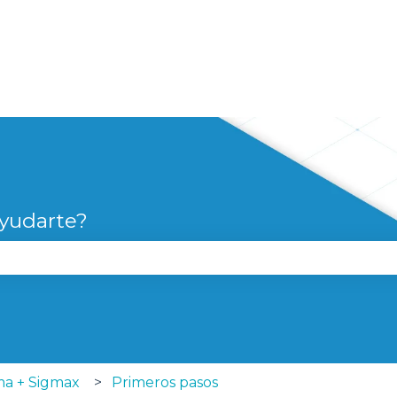
yudarte?
campo de búsqueda está vacío.
ma + Sigmax
Primeros pasos