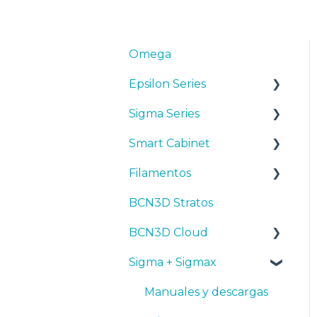
Omega
Epsilon Series
Sigma Series
Manuales y Descargas
Smart Cabinet
Primeros pasos
Manuales y descargas
Filamentos
Mantenimiento
Primeros pasos
Manuales y Descargas
BCN3D Stratos
Consejos
Mantenimiento
Primeros pasos
Consejos
BCN3D Cloud
Resolución de
Consejos
Mantenimiento
PLA
problemas
Sigma + Sigmax
Troubleshooting
Resolución de
Tough PLA
BCN3D Cloud Teams
problemas
TPU
Manuales y descargas