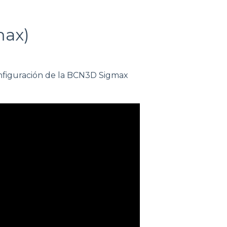
max)
onfiguración de la BCN3D Sigmax