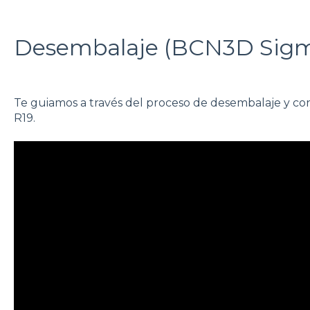
Desembalaje (BCN3D Sig
Te guiamos a través del proceso de desembalaje y c
R19.