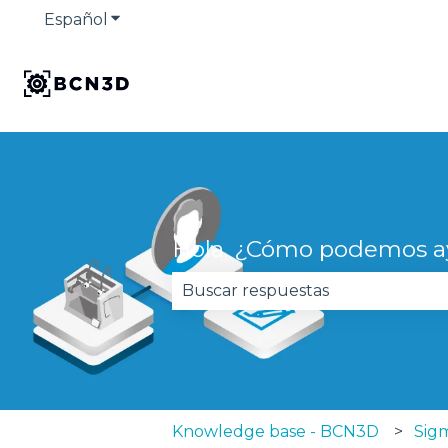
Español
Traducciones de Mostrar submenú de
Hola. ¿Cómo podemos a
No hay sugerencias porque el 
Knowledge base - BCN3D
Sig