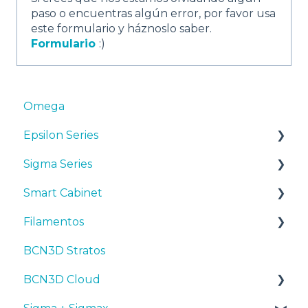
paso o encuentras algún error, por favor usa
este formulario y háznoslo saber.
Formulario
:)
Omega
Epsilon Series
Sigma Series
Manuales y Descargas
Smart Cabinet
Primeros pasos
Manuales y descargas
Filamentos
Mantenimiento
Primeros pasos
Manuales y Descargas
BCN3D Stratos
Consejos
Mantenimiento
Primeros pasos
Consejos
BCN3D Cloud
Resolución de problemas
Consejos
Mantenimiento
PLA