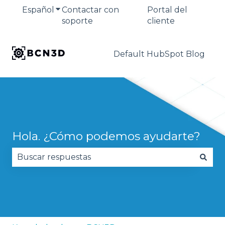
Español
Traducciones de Mostrar submenú de
Contactar con
Portal del
soporte
cliente
Default HubSpot Blog
Hola. ¿Cómo podemos ayudarte?
No hay sugerencias porque el campo de búsqued