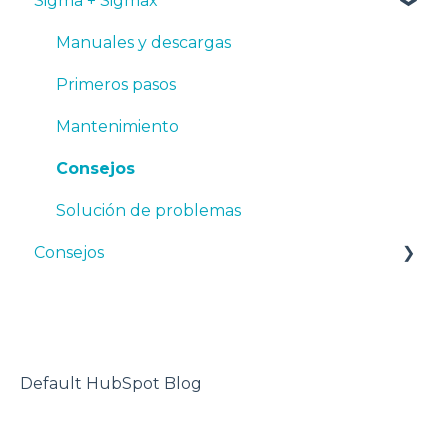
Sigma + Sigmax
Troubleshooting
Resolución de problemas
Tough PLA
BCN3D Cloud Teams
TPU
Manuales y descargas
PET-G
Primeros pasos
BVOH
Mantenimiento
PVA
Consejos
ABS
Solución de problemas
Consejos
PP
PA
Diseño 3D
PAHT CF15
impresora 3D
PP GF30
Default HubSpot Blog
PET CF15