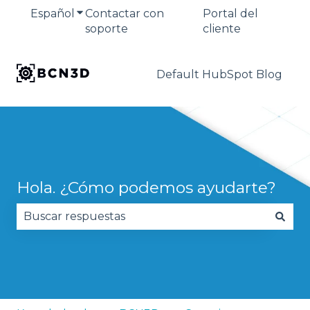
Español
Traducciones de Mostrar submenú de
Contactar con
Portal del
soporte
cliente
Default HubSpot Blog
Hola. ¿Cómo podemos ayudarte?
No hay sugerencias porque el campo de búsqued