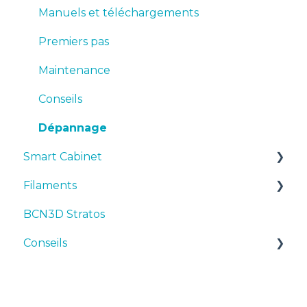
Premiers pas
Manuels et téléchargements
Maintenance
Premiers pas
Conseils
Maintenance
Dépannage
Conseils
Dépannage
Smart Cabinet
Filaments
Manuals & Downloads
BCN3D Stratos
First steps
Suggestions
Conseils
Maintenance
TPU
Troubleshooting
Imprimante 3D