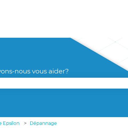
s
ons-nous vous aider?
le champ de recherche est vide.
e Epsilon
Dépannage