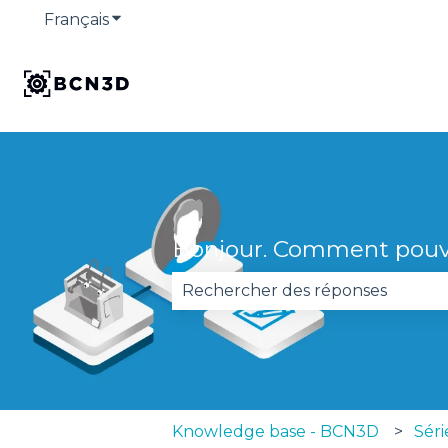
Français
Afficher le sous-menu pour les traduction
Bonjour. Comment pouv
Il n'y a aucune suggestion car 
Knowledge base - BCN3D
Séri