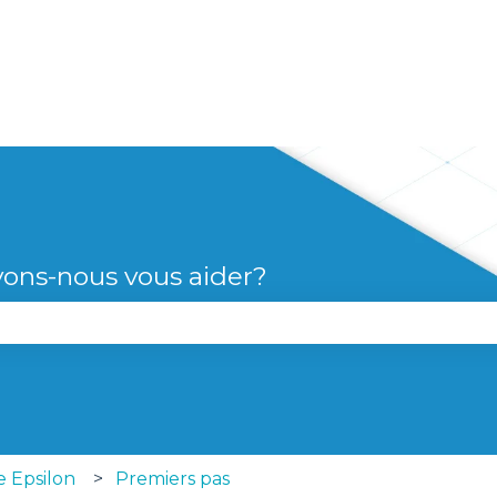
s
ons-nous vous aider?
le champ de recherche est vide.
e Epsilon
Premiers pas