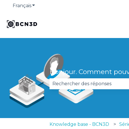
Français
Afficher le sous-menu pour les traduction
Bonjour. Comment pouv
Il n'y a aucune suggestion car 
Knowledge base - BCN3D
Séri