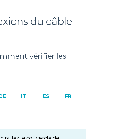
exions du câble
mment vérifier les
DE
IT
ES
FR
ipulez le couvercle de