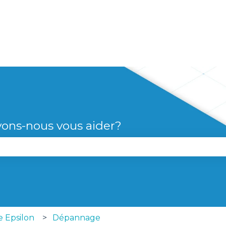
s
ons-nous vous aider?
le champ de recherche est vide.
e Epsilon
Dépannage