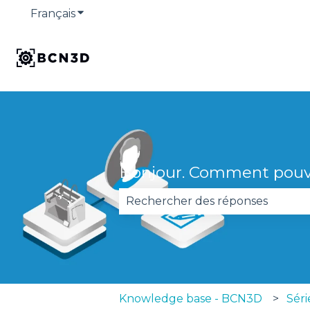
Français
Afficher le sous-menu pour les traduction
Bonjour. Comment pouv
Il n'y a aucune suggestion car 
Knowledge base - BCN3D
Séri