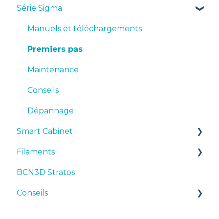
Série Sigma
Manuels et téléchargements
Premiers pas
Manuels et téléchargements
Maintenance
Premiers pas
Conseils
Maintenance
Dépannage
Conseils
Dépannage
Smart Cabinet
Filaments
Manuals & Downloads
BCN3D Stratos
First steps
Suggestions
Conseils
Maintenance
TPU
Troubleshooting
Imprimante 3D