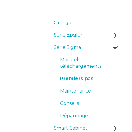
Omega
Série Epsilon
Série Sigma
Manuels et
téléchargements
Manuels et
Premiers pas
téléchargements
Maintenance
Premiers pas
Conseils
Maintenance
Dépannage
Conseils
Dépannage
Smart Cabinet