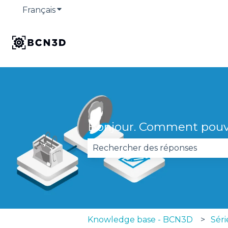
Français
Afficher le sous-menu pour les traduction
Bonjour. Comment pouv
Il n'y a aucune suggestion car 
Knowledge base - BCN3D
Sér