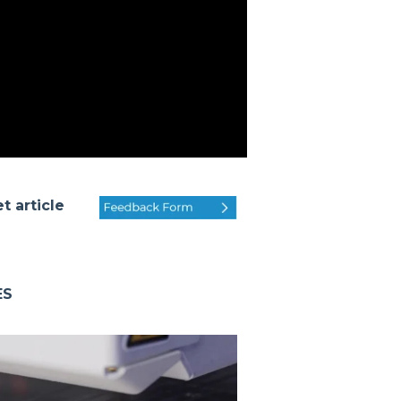
 article
ES