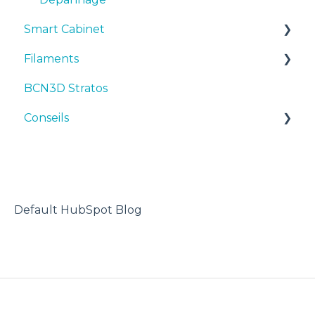
Smart Cabinet
Filaments
Manuals & Downloads
BCN3D Stratos
First steps
Suggestions
Conseils
Maintenance
TPU
Troubleshooting
Imprimante 3D
Default HubSpot Blog