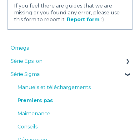
If you feel there are guides that we are
missing or you found any error, please use
this form to report it.
Report form
:)
Omega
Série Epsilon
Série Sigma
Manuels et téléchargements
Premiers pas
Manuels et téléchargements
Maintenance
Premiers pas
Conseils
Maintenance
Dépannage
Conseils
Dépannage