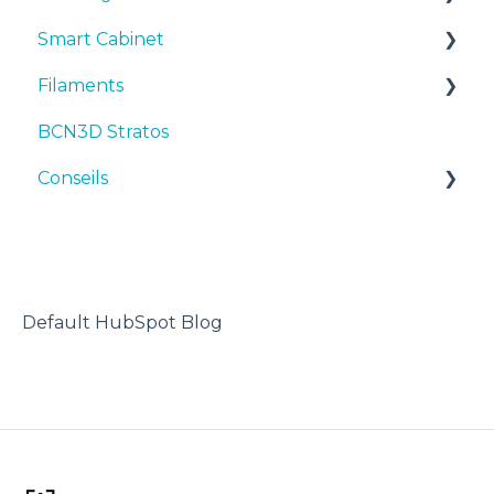
Smart Cabinet
Manuels et téléchargements
Filaments
Premiers pas
Manuals & Downloads
BCN3D Stratos
Maintenance
First steps
Suggestions
Conseils
Conseils
Maintenance
TPU
Dépannage
Troubleshooting
Imprimante 3D
Default HubSpot Blog