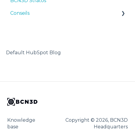
BCN3D Stratos
Maintenance
First steps
Suggestions
Conseils
Conseils
Maintenance
TPU
Dépannage
Troubleshooting
Imprimante 3D
Default HubSpot Blog
Knowledge
Copyright © 2026, BCN3D
base
Headquarters