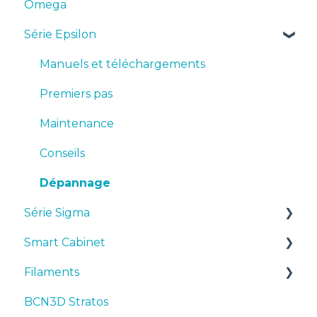
Omega
Série Epsilon
Manuels et téléchargements
Premiers pas
Maintenance
Conseils
Dépannage
Série Sigma
Smart Cabinet
Manuels et téléchargements
Filaments
Premiers pas
Manuals & Downloads
BCN3D Stratos
Maintenance
First steps
Suggestions