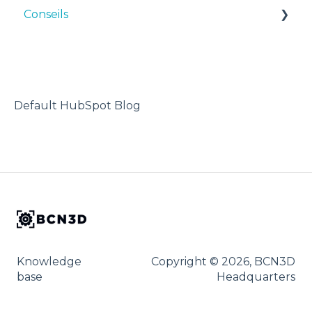
Conseils
Conseils
Maintenance
TPU
Dépannage
Troubleshooting
Imprimante 3D
Default HubSpot Blog
Knowledge
Copyright © 2026, BCN3D
base
Headquarters