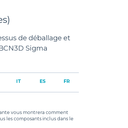
es)
essus de déballage et
D BCN3D Sigma
IT
ES
FR
uivante vous montrera comment
s les composants inclus dans le