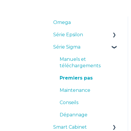
Omega
Série Epsilon
Série Sigma
Manuels et
téléchargements
Manuels et
Premiers pas
téléchargements
Maintenance
Premiers pas
Conseils
Maintenance
Dépannage
Conseils
Dépannage
Smart Cabinet