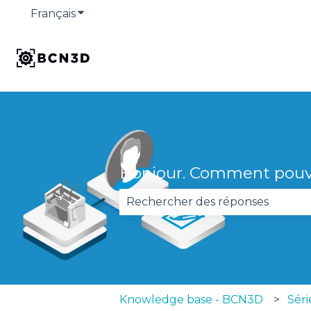
Français
Afficher le sous-menu pour les traduction
Bonjour. Comment pouv
Il n'y a aucune suggestion car 
Knowledge base - BCN3D
Sér