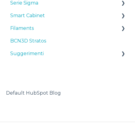
Serie Sigma
Smart Cabinet
Manuali & downloads
Filaments
Primi passi
Manuals & Downloads
BCN3D Stratos
Manutenzione
First steps
Suggerimenti
Suggerimenti
Consigli
Maintenance
TPU
Risoluzione dei problemi
Troubleshooting
Stampante 3D
Default HubSpot Blog