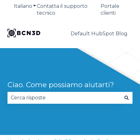
Italiano
Mostra sottomenu per le traduzioni
Contatta il supporto
Portale
tecnico
clienti
Default HubSpot Blog
Ciao. Come possiamo aiutarti?
Non sono presenti suggerimenti perché il campo 