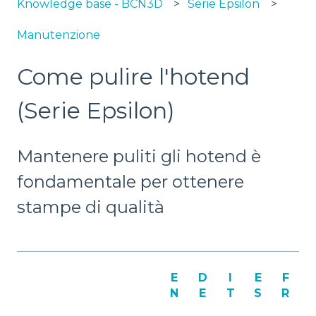
Knowledge base - BCN3D
Serie Epsilon
Manutenzione
Come pulire l'hotend
(Serie Epsilon)
Mantenere puliti gli hotend è
fondamentale per ottenere
stampe di qualità
E
D
I
E
F
N
E
T
S
R