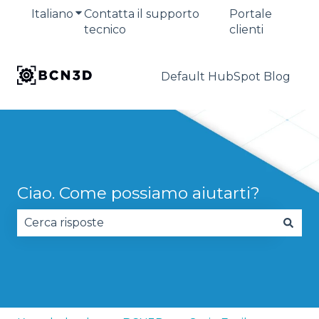
Italiano
Mostra sottomenu per le traduzioni
Contatta il supporto
Portale
tecnico
clienti
Default HubSpot Blog
Ciao. Come possiamo aiutarti?
Non sono presenti suggerimenti perché il campo 