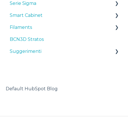
Serie Sigma
Smart Cabinet
Manuali & downloads
Filaments
Primi passi
Manuals & Downloads
BCN3D Stratos
Manutenzione
First steps
Suggerimenti
Suggerimenti
Consigli
Maintenance
TPU
Risoluzione dei problemi
Troubleshooting
Stampante 3D
Default HubSpot Blog