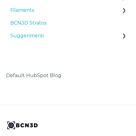
Filaments
Manuals & Downloads
BCN3D Stratos
First steps
Suggerimenti
Suggerimenti
Maintenance
TPU
Troubleshooting
Stampante 3D
Default HubSpot Blog