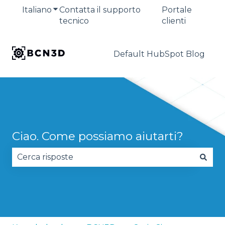
Italiano
Mostra sottomenu per le traduzioni
Contatta il supporto
Portale
tecnico
clienti
Default HubSpot Blog
Ciao. Come possiamo aiutarti?
Non sono presenti suggerimenti perché il campo 