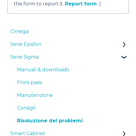
this form to report it.
Report form
:)
Omega
Serie Epsilon
Serie Sigma
Manuali & Downloads
Primi passi
Manuali & downloads
Manutenzione
Primi passi
Consigli
Manutenzione
Risoluzione dei problemi
Consigli
Risoluzione dei problemi
Smart Cabinet