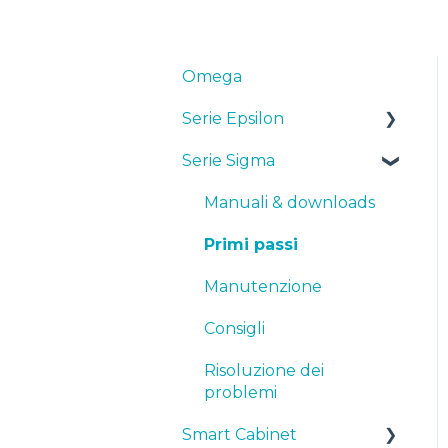
Omega
Serie Epsilon
Serie Sigma
Manuali & Downloads
Primi passi
Manuali & downloads
Manutenzione
Primi passi
Consigli
Manutenzione
Risoluzione dei
Consigli
problemi
Risoluzione dei
problemi
Smart Cabinet