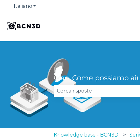
Italiano
Mostra sottomenu per le traduzioni
Ciao. Come possiamo aiu
Non sono presenti suggerimenti
Knowledge base - BCN3D
Ser