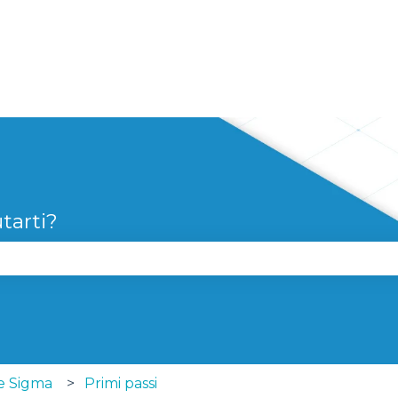
tarti?
 perché il campo di ricerca è vuoto.
ie Sigma
Primi passi