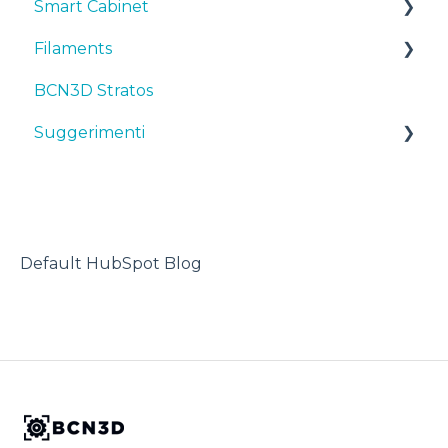
Smart Cabinet
Manuali & downloads
Filaments
Primi passi
Manuals & Downloads
BCN3D Stratos
Manutenzione
First steps
Suggerimenti
Suggerimenti
Consigli
Maintenance
TPU
Risoluzione dei problemi
Troubleshooting
Stampante 3D
Default HubSpot Blog