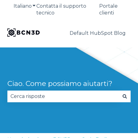
Italiano
Mostra sottomenu per le traduzioni
Contatta il supporto
Portale
tecnico
clienti
Default HubSpot Blog
Ciao. Come possiamo aiutarti?
Non sono presenti suggerimenti perché il campo 