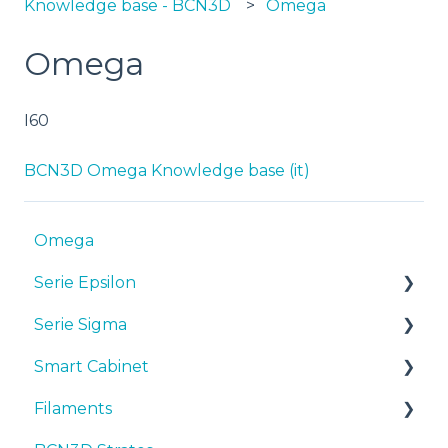
Knowledge base - BCN3D
Omega
Omega
I60
BCN3D Omega Knowledge base (it)
Omega
Serie Epsilon
Serie Sigma
Manuali & Downloads
Smart Cabinet
Primi passi
Manuali & downloads
Filaments
Manutenzione
Primi passi
Manuals & Downloads