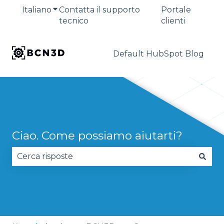
Italiano
Mostra sottomenu per le traduzioni
Contatta il supporto
Portale
tecnico
clienti
Default HubSpot Blog
Ciao. Come possiamo aiutarti?
Non sono presenti suggerimenti perché il campo 