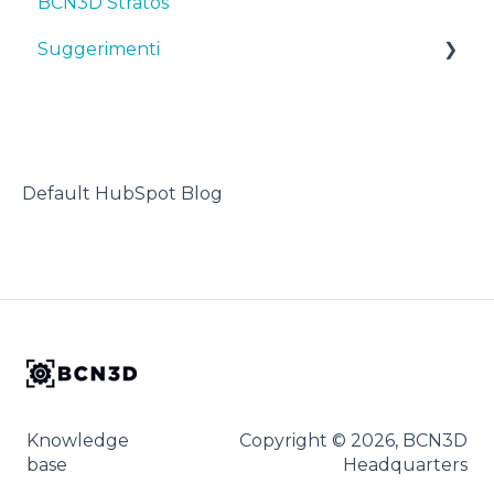
BCN3D Stratos
Consigli
Manutenzione
First steps
Suggerimenti
Suggerimenti
Risoluzione dei problemi
Consigli
Maintenance
TPU
Risoluzione dei problemi
Troubleshooting
Stampante 3D
Default HubSpot Blog
Knowledge
Copyright © 2026, BCN3D
base
Headquarters