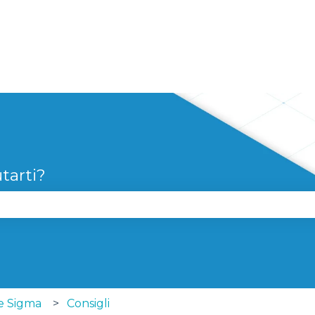
tarti?
 perché il campo di ricerca è vuoto.
ie Sigma
Consigli