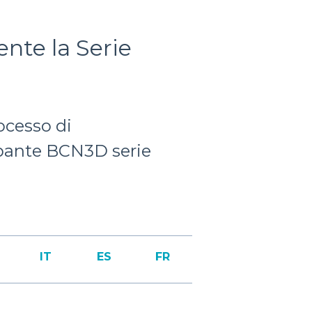
nte la Serie
rocesso di
pante BCN3D serie
IT
ES
FR