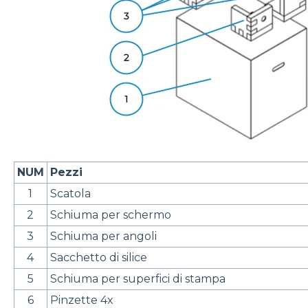
NUM
Pezzi
1
Scatola
2
Schiuma per schermo
3
Schiuma per angoli
4
Sacchetto di silice
5
Schiuma per superfici di stampa
6
Pinzette 4x