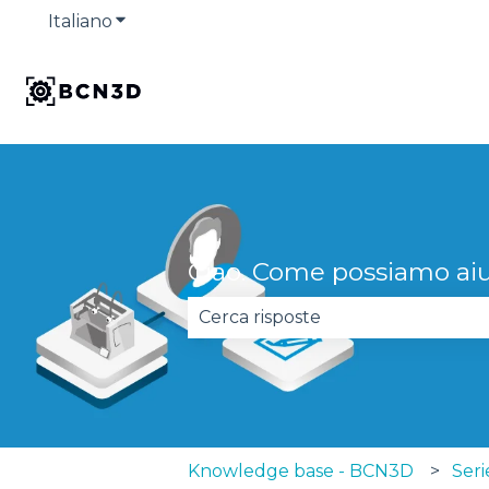
Italiano
Mostra sottomenu per le traduzioni
Ciao. Come possiamo aiu
Non sono presenti suggerimenti
Knowledge base - BCN3D
Ser