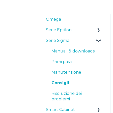
Omega
Serie Epsilon
Serie Sigma
Manuali & Downloads
Primi passi
Manuali & downloads
Manutenzione
Primi passi
Consigli
Manutenzione
Risoluzione dei
Consigli
problemi
Risoluzione dei
problemi
Smart Cabinet