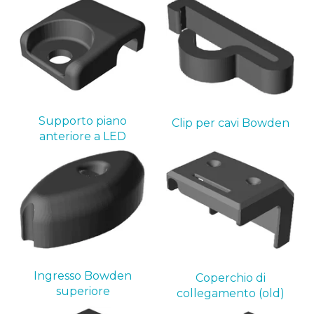
Supporto piano
Clip per cavi Bowden
anteriore a LED
Ingresso Bowden
Coperchio di
superiore
collegamento (old)