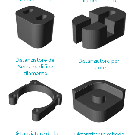
filamento ad R
Distanziatore del
Distanziatore per
Sensore di fine
ruote
filamento
Distanziatore della
Distanziatore scheda