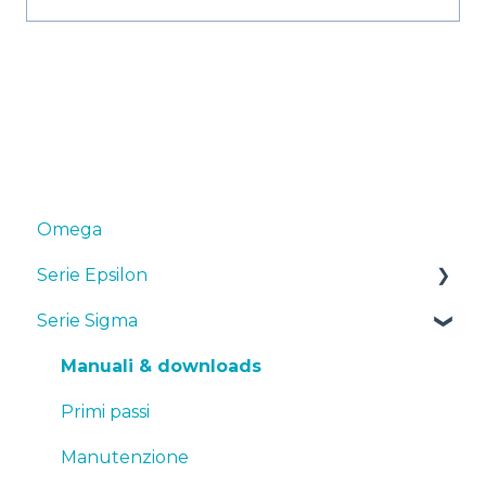
Omega
Serie Epsilon
Serie Sigma
Manuali & Downloads
Primi passi
Manuali & downloads
Manutenzione
Primi passi
Consigli
Manutenzione