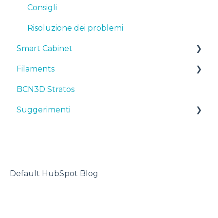
Risoluzione dei problemi
Consigli
Risoluzione dei problemi
Smart Cabinet
Filaments
Manuals & Downloads
BCN3D Stratos
First steps
Suggerimenti
Suggerimenti
Maintenance
TPU
Troubleshooting
Stampante 3D
Default HubSpot Blog