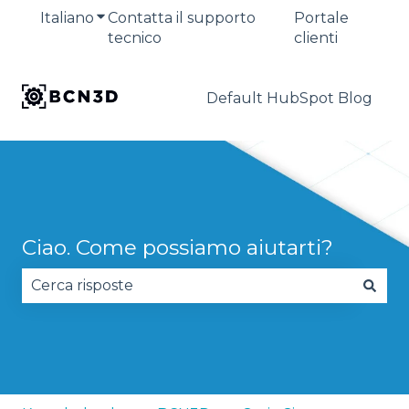
Italiano
Mostra sottomenu per le traduzioni
Contatta il supporto
Portale
tecnico
clienti
Default HubSpot Blog
Ciao. Come possiamo aiutarti?
Non sono presenti suggerimenti perché il campo 