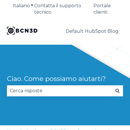
Italiano
Mostra sottomenu per le traduzioni
Contatta il supporto
Portale
tecnico
clienti
Default HubSpot Blog
Ciao. Come possiamo aiutarti?
Non sono presenti suggerimenti perché il campo 