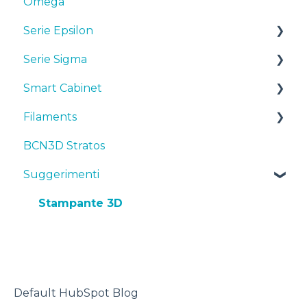
Omega
Serie Epsilon
Serie Sigma
Manuali & Downloads
Smart Cabinet
Primi passi
Manuali & downloads
Filaments
Manutenzione
Primi passi
Manuals & Downloads
BCN3D Stratos
Consigli
Manutenzione
First steps
Suggerimenti
Suggerimenti
Risoluzione dei problemi
Consigli
Maintenance
TPU
Risoluzione dei problemi
Troubleshooting
Stampante 3D
Default HubSpot Blog