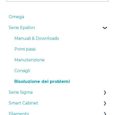
Omega
Serie Epsilon
Manuali & Downloads
Primi passi
Manutenzione
Consigli
Risoluzione dei problemi
Serie Sigma
Smart Cabinet
Manuali & downloads
Filaments
Primi passi
Manuals & Downloads