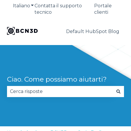
Italiano
Mostra sottomenu per le traduzioni
Contatta il supporto
Portale
tecnico
clienti
Default HubSpot Blog
Ciao. Come possiamo aiutarti?
Non sono presenti suggerimenti perché il campo 