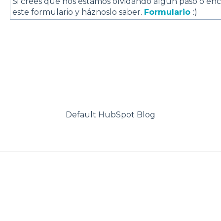
Si crees que nos estamos olvidando algún paso o enc
este formulario y háznoslo saber.
Formulario
:)
Default HubSpot Blog