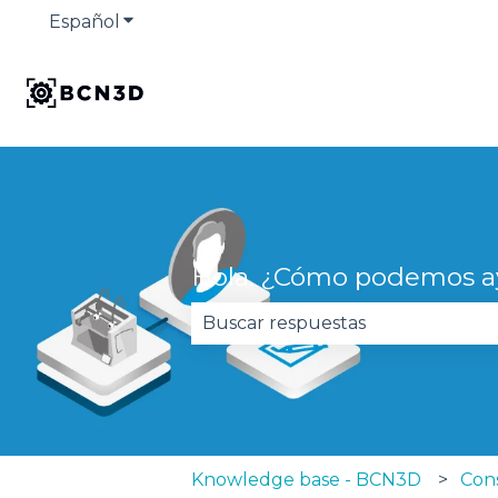
Español
Traducciones de Mostrar submenú de
Hola. ¿Cómo podemos a
No hay sugerencias porque el 
Knowledge base - BCN3D
Con