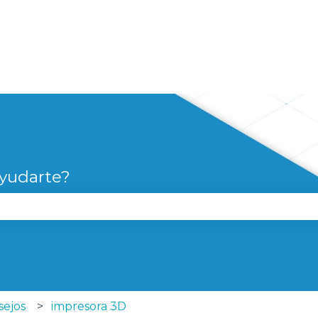
yudarte?
campo de búsqueda está vacío.
sejos
impresora 3D