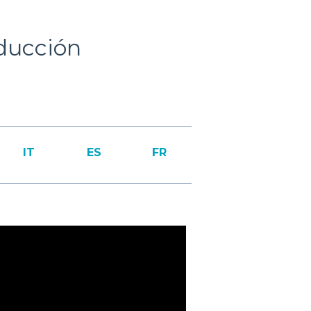
ducción
IT
ES
FR