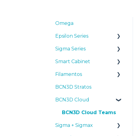
Omega
Epsilon Series
Sigma Series
Manuales y Descargas
Smart Cabinet
Primeros pasos
Manuales y descargas
Filamentos
Mantenimiento
Primeros pasos
Manuales y Descargas
BCN3D Stratos
Consejos
Mantenimiento
Primeros pasos
Consejos
BCN3D Cloud
Resolución de
Consejos
Mantenimiento
PLA
problemas
Troubleshooting
Resolución de
Tough PLA
BCN3D Cloud Teams
problemas
Sigma + Sigmax
TPU