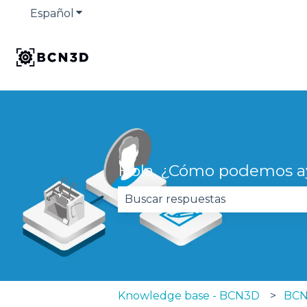
Español
Traducciones de Mostrar submenú de
Hola. ¿Cómo podemos a
No hay sugerencias porque el 
Knowledge base - BCN3D
BCN