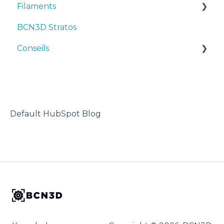
Filaments
Premiers pas
Manuals & Downloads
BCN3D Stratos
Maintenance
First steps
Suggestions
Conseils
Conseils
Maintenance
TPU
Dépannage
Troubleshooting
Imprimante 3D
Default HubSpot Blog