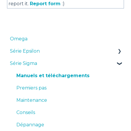
report it.
Report form
:)
Omega
Série Epsilon
Série Sigma
Manuels et téléchargements
Premiers pas
Manuels et téléchargements
Maintenance
Premiers pas
Conseils
Maintenance
Dépannage
Conseils
Dépannage