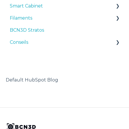
Smart Cabinet
Filaments
Manuals & Downloads
BCN3D Stratos
First steps
Suggestions
Conseils
Maintenance
TPU
Troubleshooting
Imprimante 3D
Default HubSpot Blog